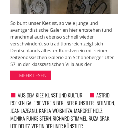
So bunt unser Kiez ist, so viele junge und
avantgardistische Galerien hier entstehen (und
manchmal auch ebenso schnell wieder
verschwinden), so traditionsreich zeigt sich
Deutschlands ältester Kunstverein mit seiner
zeitgenössischen Galerie am Schöneberger Ufer
57 in der klassizistischen Villa aus der
... MEHR LESEN
AUS DEM KIEZ
KUNST UND KULTUR
ASTRID
,
ROEKEN
GALERIE VEREIN BERLINER KÜNSTLER
INITIATION
,
,
,
JOAN LAZEANU
KARLA WOISNITZA
MARGRET HOLZ
,
,
,
MONIKA FUNKE STERN
RICHARD STIMMEL
RUZA SPAK
,
,
,
UTE DEUTZ
VEREIN BERLINER KÜNSTLER
,