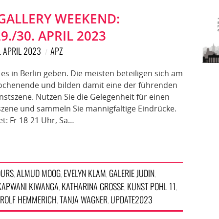
 GALLERY WEEKEND:
9./30. APRIL 2023
. APRIL 2023
APZ
es in Berlin geben. Die meisten beteiligen sich am
wochenende und bilden damit eine der führenden
stszene. Nutzen Sie die Gelegenheit für einen
szene und sammeln Sie mannigfaltige Eindrücke.
t: Fr 18-21 Uhr, Sa…
OURS
ALMUD MOOG
EVELYN KLAM
GALERIE JUDIN
,
,
,
,
KAPWANI KIWANGA
KATHARINA GROSSE
KUNST POHL 11
,
,
,
ROLF HEMMERICH
TANJA WAGNER
UPDATE2023
,
,