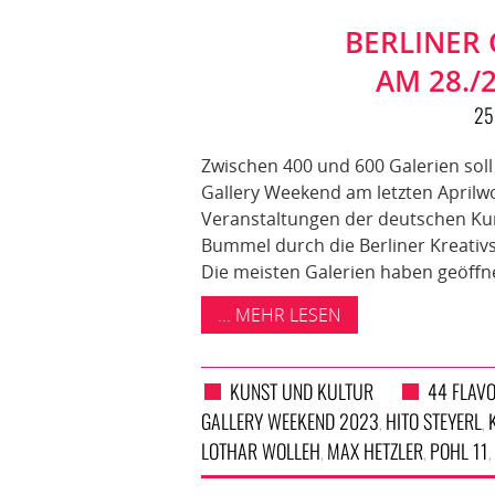
BERLINER
AM 28./2
25
Zwischen 400 und 600 Galerien soll 
Gallery Weekend am letzten April
Veranstaltungen der deutschen Kun
Bummel durch die Berliner Kreativ
Die meisten Galerien haben geöffne
... MEHR LESEN
KUNST UND KULTUR
44 FLAV
GALLERY WEEKEND 2023
HITO STEYERL
,
,
LOTHAR WOLLEH
MAX HETZLER
POHL 11
,
,
,