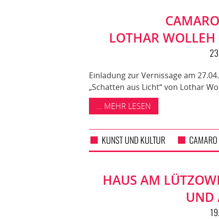
CAMARO 
LOTHAR WOLLEH
23
Einladung zur Vernissage am 27.04
„Schatten aus Licht“ von Lothar W
... MEHR LESEN
KUNST UND KULTUR
CAMARO
HAUS AM LÜTZOWP
UND 
19