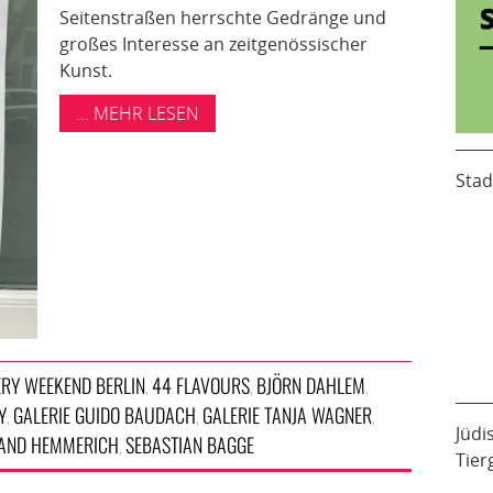
Seitenstraßen herrschte Gedränge und
großes Interesse an zeitgenössischer
Kunst.
... MEHR LESEN
Stad
ERY WEEKEND BERLIN
44 FLAVOURS
BJÖRN DAHLEM
,
,
,
Y
GALERIE GUIDO BAUDACH
GALERIE TANJA WAGNER
,
,
,
Jüdi
AND HEMMERICH
SEBASTIAN BAGGE
,
Tier