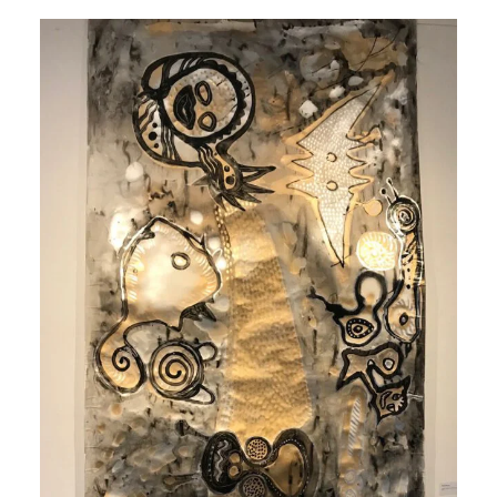
NETZWERK
SPONSORING
KONTAKT