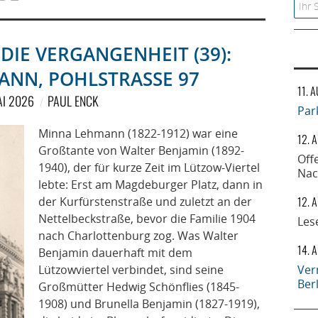
Searc
DIE VERGANGENHEIT (39):
NN, POHLSTRASSE 97
11. 
AI 2026
PAUL ENCK
Par
Minna Lehmann (1822-1912) war eine
12. 
Großtante von Walter Benjamin (1892-
Off
1940), der für kurze Zeit im Lützow-Viertel
Nac
lebte: Erst am Magdeburger Platz, dann in
12. 
der Kurfürstenstraße und zuletzt an der
Nettelbeckstraße, bevor die Familie 1904
Les
nach Charlottenburg zog. Was Walter
14. 
Benjamin dauerhaft mit dem
Lützowviertel verbindet, sind seine
Ver
Ber
Großmütter Hedwig Schönflies (1845-
1908) und Brunella Benjamin (1827-1919),