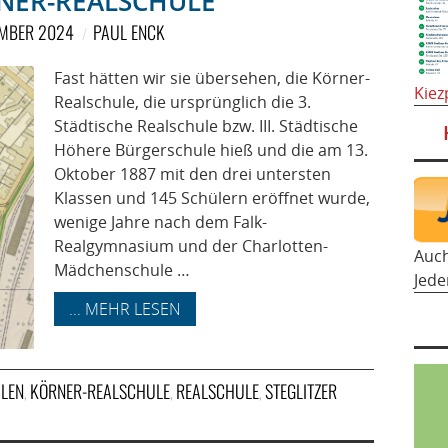
NER-REALSCHULE
EMBER 2024
PAUL ENCK
Fast hätten wir sie übersehen, die Körner-
Kiez
Realschule, die ursprünglich die 3.
Städtische Realschule bzw. III. Städtische
Höhere Bürgerschule hieß und die am 13.
Oktober 1887 mit den drei untersten
Klassen und 145 Schülern eröffnet wurde,
wenige Jahre nach dem Falk-
Realgymnasium und der Charlotten-
Auc
Mädchenschule …
Jede
... MEHR LESEN
ULEN
KÖRNER-REALSCHULE
REALSCHULE
STEGLITZER
,
,
,