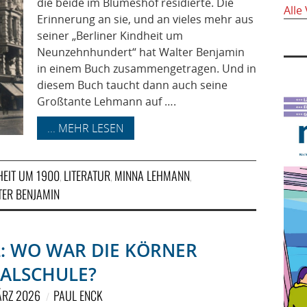
die beide im Blumeshof residierte. Die
Alle
Erinnerung an sie, und an vieles mehr aus
seiner „Berliner Kindheit um
Neunzehnhundert“ hat Walter Benjamin
in einem Buch zusammengetragen. Und in
diesem Buch taucht dann auch seine
Großtante Lehmann auf ….
... MEHR LESEN
HEIT UM 1900
LITERATUR
MINNA LEHMANN
,
,
,
TER BENJAMIN
: WO WAR DIE KÖRNER
ALSCHULE?
ÄRZ 2026
PAUL ENCK