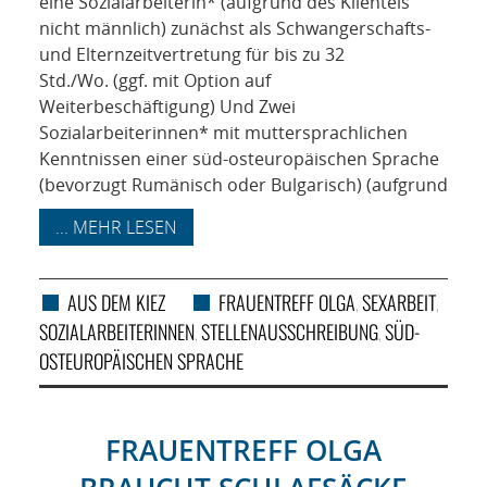
eine Sozialarbeiterin* (aufgrund des Klientels
nicht männlich) zunächst als Schwangerschafts-
und Elternzeitvertretung für bis zu 32
Std./Wo. (ggf. mit Option auf
Weiterbeschäftigung) Und Zwei
Sozialarbeiterinnen* mit muttersprachlichen
Kenntnissen einer süd-osteuropäischen Sprache
(bevorzugt Rumänisch oder Bulgarisch) (aufgrund
... MEHR LESEN
AUS DEM KIEZ
FRAUENTREFF OLGA
SEXARBEIT
,
,
SOZIALARBEITERINNEN
STELLENAUSSCHREIBUNG
SÜD-
,
,
OSTEUROPÄISCHEN SPRACHE
FRAUENTREFF OLGA