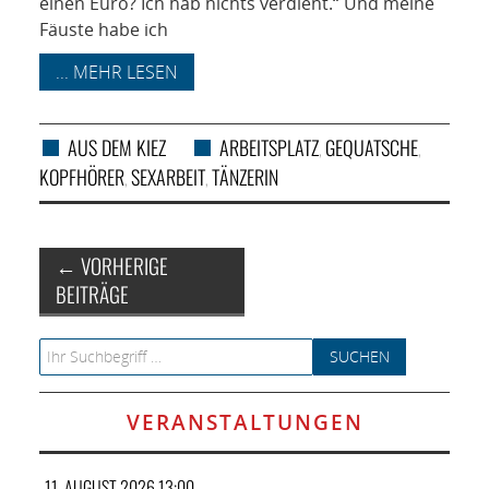
einen Euro? Ich hab nichts verdient.“ Und meine
Fäuste habe ich
... MEHR LESEN
AUS DEM KIEZ
ARBEITSPLATZ
GEQUATSCHE
,
,
KOPFHÖRER
SEXARBEIT
TÄNZERIN
,
,
Artikel-Navigation
←
VORHERIGE
BEITRÄGE
Search for:
VERANSTALTUNGEN
11. AUGUST 2026 13:00