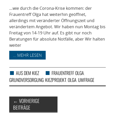
…wie durch die Corona-Krise kommen: der
Frauentreff Olga hat weiterhin geöffnet,
allerdings mit veränderter Öffnungszeit und
verändertem Angebot. Wir haben nun Montag bis
Freitag von 14-19 Uhr auf. Es gibt nur noch
Beratungen für absolute Notfälle, aber Wir halten
weiter
... MEHR LESEN
AUS DEM KIEZ
FRAUENTREFF OLGA
,
GRUNDVERSORGUNG
KIEZPROJEKT
OLGA
UMFRAGE
,
,
,
Artikel-Navigation
←
VORHERIGE
BEITRÄGE