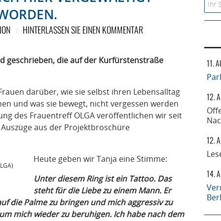
Searc
WORDEN.
ION
HINTERLASSEN SIE EINEN KOMMENTAR
nd geschrieben, die auf der Kurfürstenstraße
11. 
Par
Frauen darüber, wie sie selbst ihren Lebensalltag
12. 
hen und was sie bewegt, nicht vergessen werden
Off
ung des Frauentreff OLGA veröffentlichen wir seit
Nac
 Auszüge aus der Projektbroschüre
12. 
Les
Heute geben wir Tanja eine Stimme:
OLGA)
14. 
Unter diesem Ring ist ein Tattoo. Das
Ver
steht für die Liebe zu einem Mann. Er
Ber
 auf die Palme zu bringen und mich aggressiv zu
um mich wieder zu beruhigen. Ich habe nach dem