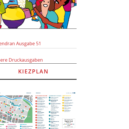
endran Ausgabe 51
here Druckausgaben
KIEZPLAN