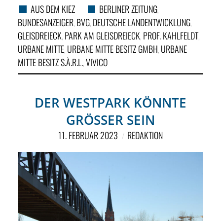
AUS DEM KIEZ
BERLINER ZEITUNG
,
BUNDESANZEIGER
BVG
DEUTSCHE LANDENTWICKLUNG
,
,
,
GLEISDREIECK
PARK AM GLEISDREIECK
PROF. KAHLFELDT
,
,
,
URBANE MITTE
URBANE MITTE BESITZ GMBH
URBANE
,
,
MITTE BESITZ S.À.R.L.
VIVICO
,
DER WESTPARK KÖNNTE
GRÖSSER SEIN
11. FEBRUAR 2023
REDAKTION