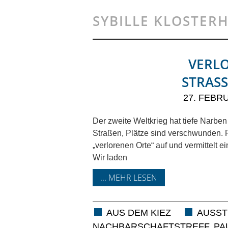
SYBILLE KLOSTER
VERLO
STRASS
27. FEBR
Der zweite Weltkrieg hat tiefe Narben
Straßen, Plätze sind verschwunden. 
„verlorenen Orte“ auf und vermittelt e
Wir laden
... MEHR LESEN
AUS DEM KIEZ
AUSST
NACHBARSCHAFTSTREFF
PA
,