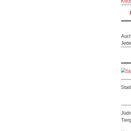
Kiez
Auc
Jeder
Stad
Jüdi
Tier