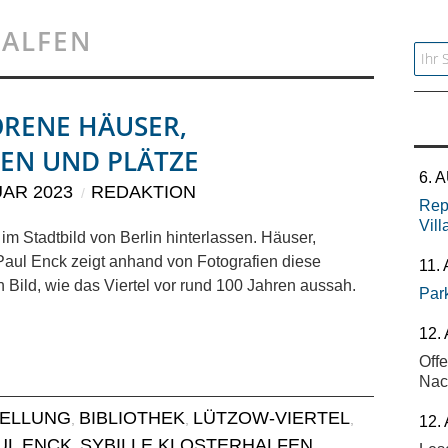
HALFEN
Searc
RENE HÄUSER,
EN UND PLÄTZE
6. 
UAR 2023
REDAKTION
Repa
Vill
 im Stadtbild von Berlin hinterlassen. Häuser,
Paul Enck zeigt anhand von Fotografien diese
11.
in Bild, wie das Viertel vor rund 100 Jahren aussah.
Par
12.
Off
Nac
ELLUNG
BIBLIOTHEK
LÜTZOW-VIERTEL
,
,
,
12.
UL ENCK
SYBILLE KLOSTERHALFEN
,