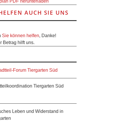
plan PDF herunterladen
HELFEN AUCH SIE UNS
h
Sie können helfen
, Danke!
 Betrag hilft uns.
tteilkoordination Tiergarten Süd
sches Leben und Widerstand in
garten