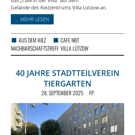
das „Café in der Villa“ auf dem
Gelände des Kiezzentrums Villa Lützow an.
... MEHR LESEN
AUS DEM KIEZ
CAFE NBT
,
NACHBARSCHAFTSTREFF
VILLA LÜTZOW
,
40 JAHRE STADTTEILVEREIN
TIERGARTEN
28. SEPTEMBER 2025
FP