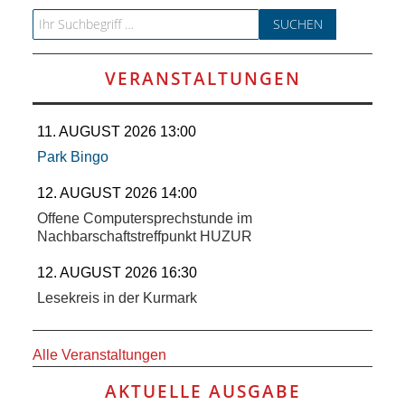
SCHULE
Search for:
KUNST
VERANSTALTUNGEN
UND
11. AUGUST 2026 13:00
KULTUR
Park Bingo
IN
12. AUGUST 2026 14:00
Offene Computersprechstunde im
EIGENER
Nachbarschaftstreffpunkt HUZUR
SACHE
12. AUGUST 2026 16:30
Lesekreis in der Kurmark
MITEINANDER
Alle Veranstaltungen
ÖFFENTLICHER
AKTUELLE AUSGABE