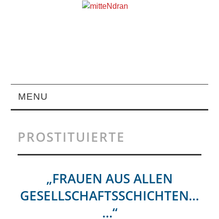
MENU
STARTSEITE
PROSTITUIERTE
MAGAZIN
ÜBER UNS
„FRAUEN AUS ALLEN
GESELLSCHAFTSSCHICHTEN…
RUBRIKEN
…“