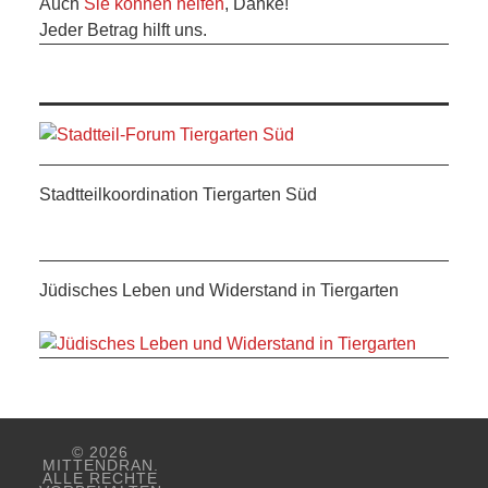
Auch
Sie können helfen
, Danke!
ANDERE
Jeder Betrag hilft uns.
BLICK
NETZWERK
SPONSORING
Stadtteilkoordination Tiergarten Süd
KONTAKT
Jüdisches Leben und Widerstand in Tiergarten
© 2026
MITTENDRAN.
ALLE RECHTE