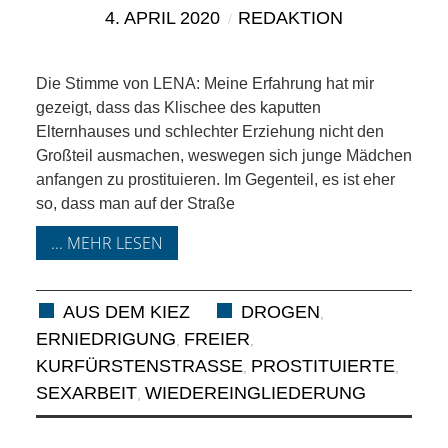
KIEK MA! /
4. APRIL 2020
REDAKTION
MEINUNG
Die Stimme von LENA: Meine Erfahrung hat mir
AUS DEM
gezeigt, dass das Klischee des kaputten
Elternhauses und schlechter Erziehung nicht den
KIEZ
Großteil ausmachen, weswegen sich junge Mädchen
anfangen zu prostituieren. Im Gegenteil, es ist eher
GEWERBE
so, dass man auf der Straße
... MEHR LESEN
UND
GASTRONOMIE
AUS DEM KIEZ
DROGEN
,
ERNIEDRIGUNG
FREIER
,
,
KINDER,
KURFÜRSTENSTRASSE
PROSTITUIERTE
,
,
SEXARBEIT
WIEDEREINGLIEDERUNG
,
HERANWACHSENDE,