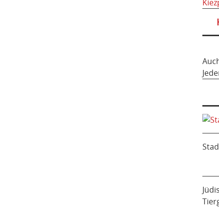
Kiez
Auc
Jede
Stad
Jüdi
Tier