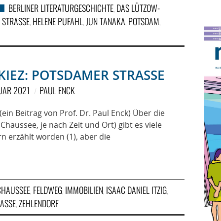
BERLINER LITERATURGESCHICHTE
DAS LÜTZOW-
,
 STRASSE
HELENE PUFAHL
JUN TANAKA
POTSDAM
,
,
,
,
KIEZ: POTSDAMER STRASSE
NUAR 2021
PAUL ENCK
(ein Beitrag von Prof. Dr. Paul Enck) Über die
haussee, je nach Zeit und Ort) gibt es viele
n erzählt worden (1), aber die
CHAUSSEE
FELDWEG
IMMOBILIEN
ISAAC DANIEL ITZIG
,
,
,
,
ASSE
ZEHLENDORF
,