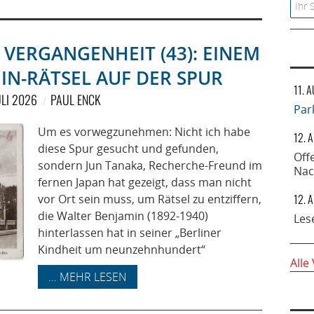
Searc
 VERGANGENHEIT (43): EINEM
IN-RÄTSEL AUF DER SPUR
11. 
ULI 2026
PAUL ENCK
Par
Um es vorwegzunehmen: Nicht ich habe
12. 
diese Spur gesucht und gefunden,
Off
sondern Jun Tanaka, Recherche-Freund im
Nac
fernen Japan hat gezeigt, dass man nicht
12. 
vor Ort sein muss, um Rätsel zu entziffern,
die Walter Benjamin (1892-1940)
Les
hinterlassen hat in seiner „Berliner
Kindheit um neunzehnhundert“
Alle
... MEHR LESEN