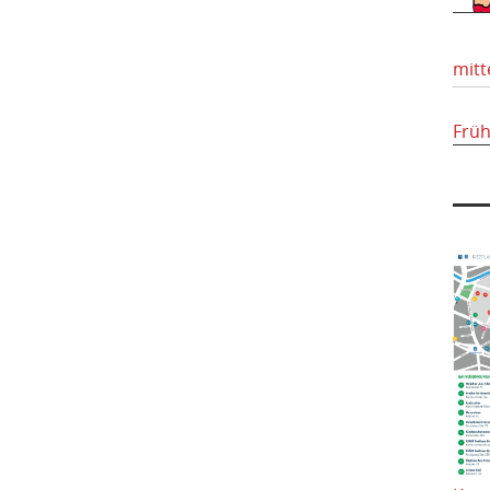
mitt
Frü