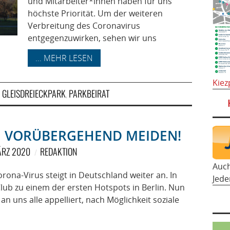
und Mitarbeiter*innen haben für uns
höchste Priorität. Um der weiteren
Verbreitung des Coronavirus
entgegenzuwirken, sehen wir uns
... MEHR LESEN
Kiez
GLEISDREIECKPARK
PARKBEIRAT
,
,
E VORÜBERGEHEND MEIDEN!
ÄRZ 2020
REDAKTION
Auc
rona-Virus steigt in Deutschland weiter an. In
Jede
lub zu einem der ersten Hotspots in Berlin. Nun
n uns alle appelliert, nach Möglichkeit soziale