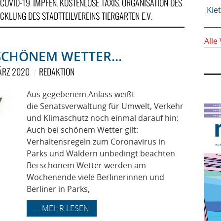
COVID-19
IMPFEN
KOSTENLOSE TAXIS
ORGANISATION DES
,
,
,
Kie
KLUNG DES STADTTEILVEREINS TIERGARTEN E.V.
Alle
 SCHÖNEM WETTER…
ÄRZ 2020
REDAKTION
Aus gegebenem Anlass weißt
die Senatsverwaltung für Umwelt, Verkehr
und Klimaschutz noch einmal darauf hin:
Auch bei schönem Wetter gilt:
Verhaltensregeln zum Coronavirus in
Parks und Wäldern unbedingt beachten
Bei schönem Wetter werden am
Wochenende viele Berlinerinnen und
Berliner in Parks,
... MEHR LESEN