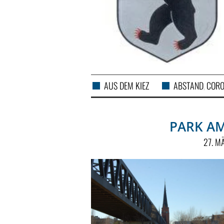
AUS DEM KIEZ
ABSTAND
CORO
,
PARK AM
27. M