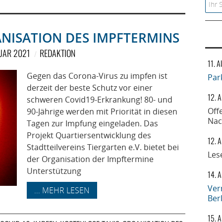
Searc
ANISATION DES IMPFTERMINS
NUAR 2021
REDAKTION
11. 
Gegen das Corona-Virus zu impfen ist
Par
derzeit der beste Schutz vor einer
12. 
schweren Covid19-Erkrankung! 80- und
Off
90-Jährige werden mit Priorität in diesen
Nac
Tagen zur Impfung eingeladen. Das
Projekt Quartiersentwicklung des
12. 
Stadtteilvereins Tiergarten e.V. bietet bei
Les
der Organisation der Impftermine
Unterstützung
14. 
Ver
... MEHR LESEN
Ber
15. 