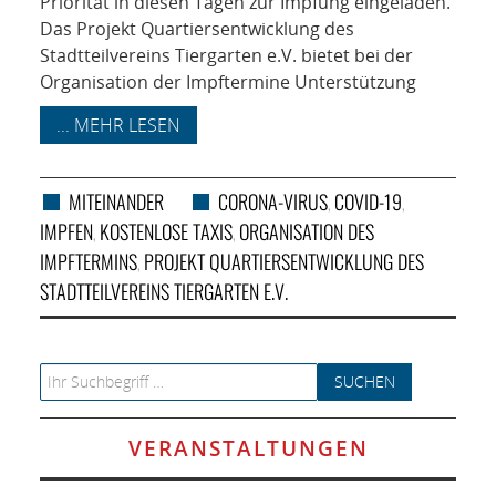
Priorität in diesen Tagen zur Impfung eingeladen.
Das Projekt Quartiersentwicklung des
Stadtteilvereins Tiergarten e.V. bietet bei der
Organisation der Impftermine Unterstützung
... MEHR LESEN
MITEINANDER
CORONA-VIRUS
COVID-19
,
,
IMPFEN
KOSTENLOSE TAXIS
ORGANISATION DES
,
,
IMPFTERMINS
PROJEKT QUARTIERSENTWICKLUNG DES
,
STADTTEILVEREINS TIERGARTEN E.V.
Search for:
VERANSTALTUNGEN