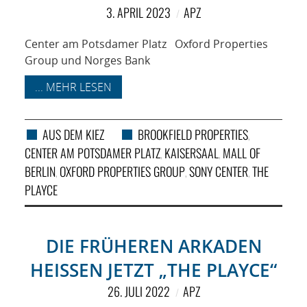
NETZWERK
3. APRIL 2023
APZ
SPONSORING
Center am Potsdamer Platz Oxford Properties
Group und Norges Bank
KONTAKT
... MEHR LESEN
AUS DEM KIEZ
BROOKFIELD PROPERTIES
,
CENTER AM POTSDAMER PLATZ
KAISERSAAL
MALL OF
,
,
BERLIN
OXFORD PROPERTIES GROUP
SONY CENTER
THE
,
,
,
PLAYCE
DIE FRÜHEREN ARKADEN
HEISSEN JETZT „THE PLAYCE“
26. JULI 2022
APZ