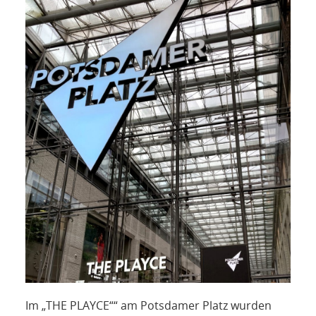
NETZWERK
SPONSORING
KONTAKT
Im „THE PLAYCE““ am Potsdamer Platz wurden