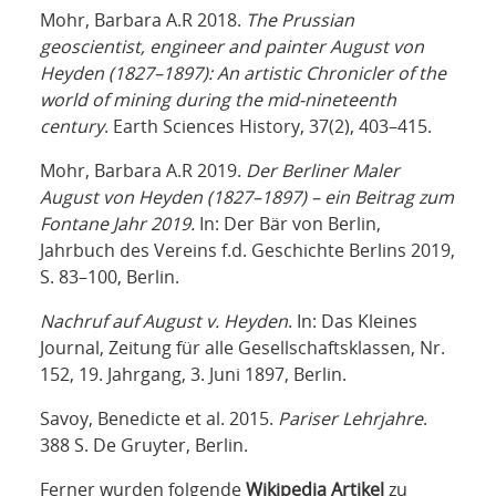
Mohr, Barbara A.R 2018.
The Prussian
geoscientist, engineer and painter August von
Heyden (1827–1897): An artistic Chronicler of the
world of mining during the mid-nineteenth
century
. Earth Sciences History, 37(2), 403–415.
Mohr, Barbara A.R 2019.
Der Berliner Maler
August von Heyden (1827–1897) – ein Beitrag zum
Fontane Jahr 2019.
In: Der Bär von Berlin,
Jahrbuch des Vereins f.d. Geschichte Berlins 2019,
S. 83–100, Berlin.
Nachruf auf August v. Heyden
. In: Das Kleines
Journal, Zeitung für alle Gesellschaftsklassen, Nr.
152, 19. Jahrgang, 3. Juni 1897, Berlin.
Savoy, Benedicte et al. 2015.
Pariser Lehrjahre
.
388 S. De Gruyter, Berlin.
Ferner wurden folgende
Wikipedia Artikel
zu