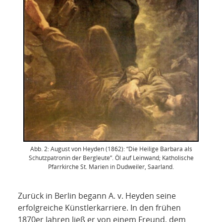
Abb. 2: August von Heyden (1862): “Die Heilige Barbara als
Schutzpatronin der Bergleute”. Öl auf Leinwand; Katholische
Pfarrkirche St. Marien in Dudweiler, Saarland.
Zurück in Berlin begann A. v. Heyden seine
erfolgreiche Künstlerkarriere. In den frühen
1870er Jahren ließ er von einem Freund, dem