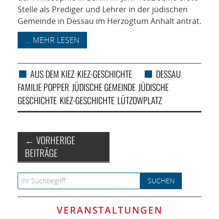
Stelle als Prediger und Lehrer in der jüdischen
Gemeinde in Dessau im Herzogtum Anhalt antrat.
... MEHR LESEN
AUS DEM KIEZ
KIEZ-GESCHICHTE
DESSAU
,
,
FAMILIE POPPER
JÜDISCHE GEMEINDE
JÜDISCHE
,
,
GESCHICHTE
KIEZ-GESCHICHTE
LÜTZOWPLATZ
,
,
Artikel-Navigation
←
VORHERIGE
BEITRÄGE
Search for:
VERANSTALTUNGEN