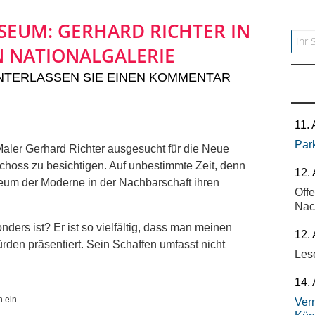
SEUM: GERHARD RICHTER IN
Searc
 NATIONALGALERIE
NTERLASSEN SIE EINEN KOMMENTAR
11.
Par
 Maler Gerhard Richter ausgesucht für die Neue
schoss zu besichtigen. Auf unbestimmte Zeit, denn
12.
eum der Moderne in der Nachbarschaft ihren
Off
Nac
ders ist? Er ist so vielfältig, dass man meinen
12.
rden präsentiert. Sein Schaffen umfasst nicht
Les
14.
h ein
Vern