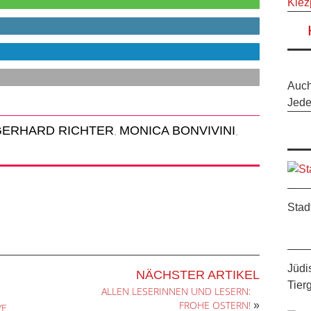
Kiez
Auc
Jeder
GERHARD RICHTER
MONICA BONVIVINI
,
,
Stad
Jüdi
NÄCHSTER ARTIKEL
Tier
ALLEN LESERINNEN UND LESERN:
FROHE OSTERN!
»
YE