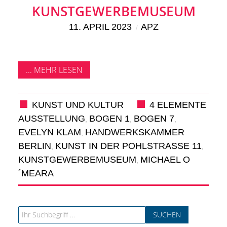
KIEK MA! /
KUNSTGEWERBEMUSEUM
MEINUNG
11. APRIL 2023
APZ
AUS DEM
... MEHR LESEN
KIEZ
GEWERBE
KUNST UND KULTUR
4 ELEMENTE
AUSSTELLUNG
BOGEN 1
BOGEN 7
,
,
,
UND
EVELYN KLAM
HANDWERKSKAMMER
,
BERLIN
KUNST IN DER POHLSTRASSE 11
,
,
GASTRONOMIE
KUNSTGEWERBEMUSEUM
MICHAEL O
,
´MEARA
KINDER,
HERANWACHSENDE,
Search for: