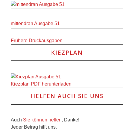
RAUM UND
VERKEHR
mittendran Ausgabe 51
BAUEN
Frühere Druckausgaben
UND
KIEZPLAN
WOHNEN
SPORT
Kiezplan PDF herunterladen
UND
HELFEN AUCH SIE UNS
FREIZEIT
Auch
Sie können helfen
, Danke!
DER
Jeder Betrag hilft uns.