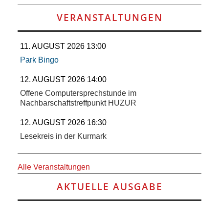
SCHULE
VERANSTALTUNGEN
KUNST
11. AUGUST 2026 13:00
UND
Park Bingo
KULTUR
12. AUGUST 2026 14:00
Offene Computersprechstunde im
IN
Nachbarschaftstreffpunkt HUZUR
12. AUGUST 2026 16:30
EIGENER
Lesekreis in der Kurmark
SACHE
Alle Veranstaltungen
MITEINANDER
AKTUELLE AUSGABE
ÖFFENTLICHER