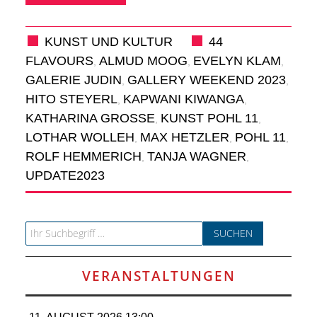
RAUM UND
VERKEHR
KUNST UND KULTUR
44
FLAVOURS
ALMUD MOOG
EVELYN KLAM
,
,
,
BAUEN
GALERIE JUDIN
GALLERY WEEKEND 2023
,
,
HITO STEYERL
KAPWANI KIWANGA
,
,
UND
KATHARINA GROSSE
KUNST POHL 11
,
,
LOTHAR WOLLEH
MAX HETZLER
POHL 11
,
,
,
WOHNEN
ROLF HEMMERICH
TANJA WAGNER
,
,
UPDATE2023
SPORT
UND
Search for:
FREIZEIT
VERANSTALTUNGEN
DER