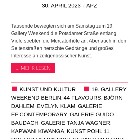
KIEK MA! /
30. APRIL 2023
APZ
MEINUNG
Tausende bewegten sich am Samstag zum 19.
AUS DEM
Gallery Weekend die Potsdamer Straße entlang.
Viele strebten die Mercatorhöfe an. Aber auch in den
KIEZ
Seitenstraßen herrschte Gedränge und großes
Interesse an zeitgenössischer Kunst.
GEWERBE
... MEHR LESEN
UND
KUNST UND KULTUR
19. GALLERY
GASTRONOMIE
WEEKEND BERLIN
44 FLAVOURS
BJÖRN
,
,
DAHLEM
EVELYN KLAM
GALERIE
,
,
KINDER,
EP.CONTEMPORARY
GALERIE GUIDO
,
BAUDACH
GALERIE TANJA WAGNER
HERANWACHSENDE,
,
,
KAPWANI KIWANGA
KUNST POHL 11
,
,