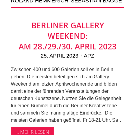
SCHULE
ROLAND HEMMERICH
SEBASTIAN BAGGE
,
KUNST
BERLINER GALLERY
UND
WEEKEND:
AM 28./29./30. APRIL 2023
KULTUR
25. APRIL 2023
APZ
IN
Zwischen 400 und 600 Galerien soll es in Berlin
EIGENER
geben. Die meisten beteiligen sich am Gallery
Weekend am letzten Aprilwochenende und bilden
SACHE
damit eine der führenden Veranstaltungen der
deutschen Kunstszene. Nutzen Sie die Gelegenheit
für einen Bummel durch die Berliner Kreativszene
MITEINANDER
und sammeln Sie mannigfaltige Eindrücke. Die
meisten Galerien haben geöffnet: Fr 18-21 Uhr, Sa…
ÖFFENTLICHER
... MEHR LESEN