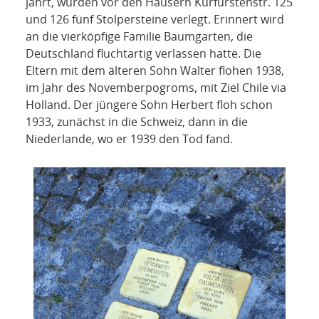
NETZWERK
jährt, wurden vor den Häusern Kurfürstenstr. 125
und 126 fünf Stolpersteine verlegt. Erinnert wird
an die vierköpfige Familie Baumgarten, die
SPONSORING
Deutschland fluchtartig verlassen hatte. Die
Eltern mit dem älteren Sohn Walter flohen 1938,
KONTAKT
im Jahr des Novemberpogroms, mit Ziel Chile via
Holland. Der jüngere Sohn Herbert floh schon
1933, zunächst in die Schweiz, dann in die
Niederlande, wo er 1939 den Tod fand.