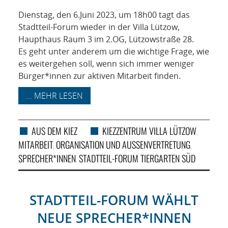
NETZWERK
Dienstag, den 6.Juni 2023, um 18h00 tagt das
SPONSORING
Stadtteil-Forum wieder in der Villa Lützow,
Haupthaus Raum 3 im 2.OG, Lützowstraße 28.
Es geht unter anderem um die wichtige Frage, wie
KONTAKT
es weitergehen soll, wenn sich immer weniger
Bürger*innen zur aktiven Mitarbeit finden.
... MEHR LESEN
AUS DEM KIEZ
KIEZZENTRUM VILLA LÜTZOW
,
MITARBEIT
ORGANISATION UND AUSSENVERTRETUNG
,
,
SPRECHER*INNEN
STADTTEIL-FORUM TIERGARTEN SÜD
,
STADTTEIL-FORUM WÄHLT
NEUE SPRECHER*INNEN