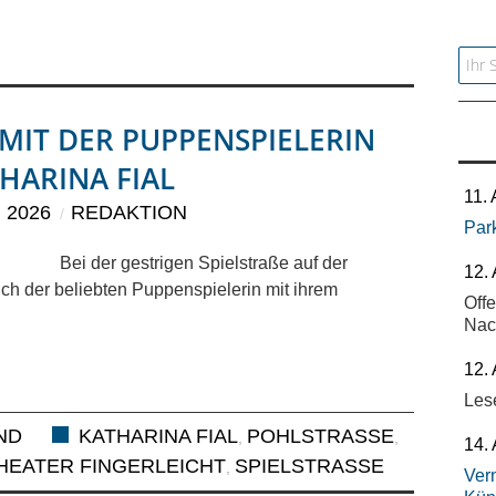
Searc
MIT DER PUPPENSPIELERIN K
ARINA FIAL
11.
I 2026
REDAKTION
Par
Bei der gestrigen Spielstraße auf der
12.
ch der beliebten Puppenspielerin mit ihrem
Off
Nac
12.
Les
IND
KATHARINA FIAL
POHLSTRASSE
,
,
14.
HEATER FINGERLEICHT
SPIELSTRASSE
,
Vern