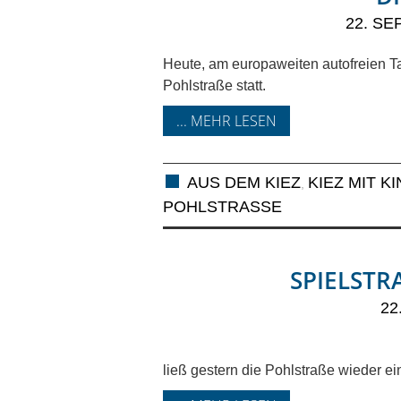
22. SE
Heute, am europaweiten autofreien Tag
Pohlstraße statt.
... MEHR LESEN
AUS DEM KIEZ
KIEZ MIT K
,
OHLSTRASSE
SPIELSTRA
22
ließ gestern die Pohlstraße wieder e