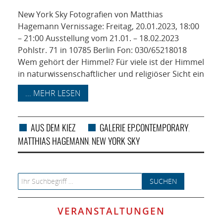
NETZWERK
New York Sky Fotografien von Matthias
SPONSORING
Hagemann Vernissage: Freitag, 20.01.2023, 18:00
– 21:00 Ausstellung vom 21.01. – 18.02.2023
Pohlstr. 71 in 10785 Berlin Fon: 030/65218018
KONTAKT
Wem gehört der Himmel? Für viele ist der Himmel
in naturwissenschaftlicher und religiöser Sicht ein
... MEHR LESEN
AUS DEM KIEZ
GALERIE EP.CONTEMPORARY
,
MATTHIAS HAGEMANN
NEW YORK SKY
,
Search for:
VERANSTALTUNGEN