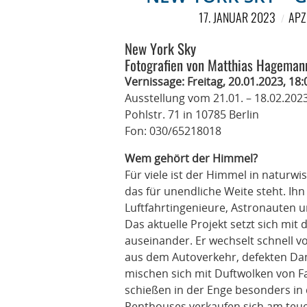
17. JANUAR 2023
APZ
New York Sky
Fotografien von Matthias Hageman
Vernissage: Freitag, 20.01.2023, 18:
Ausstellung vom 21.01. – 18.02.202
Pohlstr. 71 in 10785 Berlin
Fon: 030/65218018
Wem gehört der Himmel?
Für viele ist der Himmel in naturwis
das für unendliche Weite steht. Ihn
Luftfahrtingenieure, Astronauten u
Das aktuelle Projekt setzt sich m
auseinander. Er wechselt schnell v
aus dem Autoverkehr, defekten D
mischen sich mit Duftwolken von F
schießen in der Enge besonders in
Penthouses verkaufen sich am teue