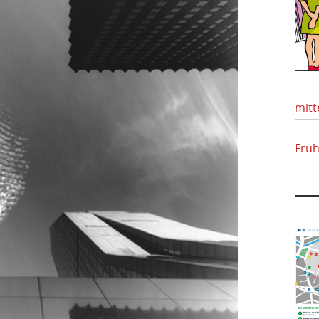
mitt
Frü