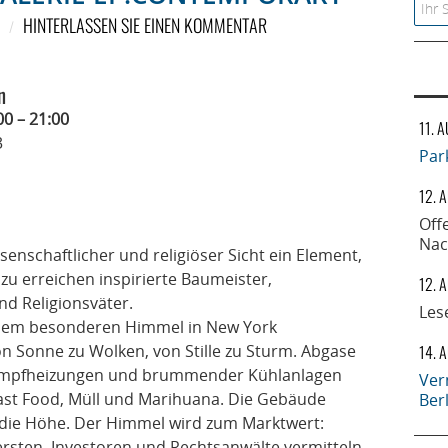
Searc
HINTERLASSEN SIE EINEN KOMMENTAR
n
00 – 21:00
11. 
3
Par
12. 
Off
Nac
senschaftlicher und religiöser Sicht ein Element,
 zu erreichen inspirierte Baumeister,
12. 
nd Religionsväter.
Les
it dem besonderen Himmel in New York
on Sonne zu Wolken, von Stille zu Sturm. Abgase
14. 
ampfheizungen und brummender Kühlanlagen
Ver
ast Food, Müll und Marihuana. Die Gebäude
Ber
 die Höhe. Der Himmel wird zum Marktwert:
rsten, Investoren und Rechtsanwälte vermitteln