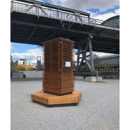
NETZWERK
SPONSORING
KONTAKT