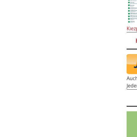
Kiez
Auc
Jede