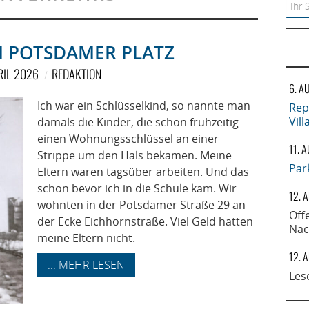
Searc
M POTSDAMER PLATZ
RIL 2026
REDAKTION
6. A
Ich war ein Schlüsselkind, so nannte man
Rep
Vil
damals die Kinder, die schon frühzeitig
einen Wohnungsschlüssel an einer
11. 
Strippe um den Hals bekamen. Meine
Par
Eltern waren tagsüber arbeiten. Und das
schon bevor ich in die Schule kam. Wir
12. 
wohnten in der Potsdamer Straße 29 an
Off
der Ecke Eichhornstraße. Viel Geld hatten
Nac
meine Eltern nicht.
12. 
... MEHR LESEN
Les