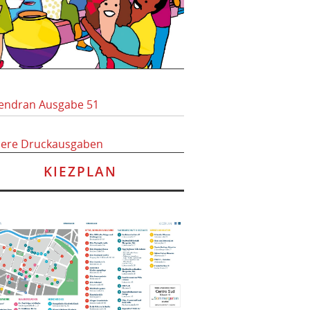
endran Ausgabe 51
here Druckausgaben
KIEZPLAN