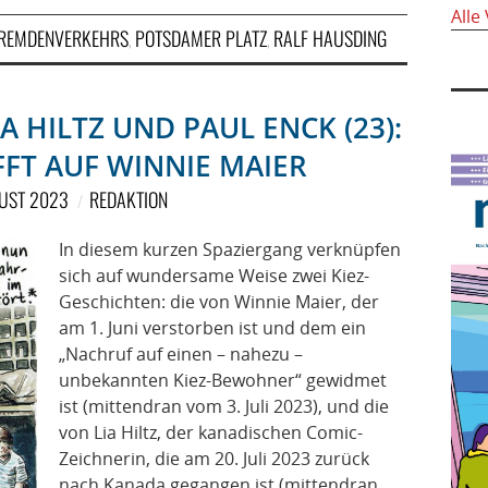
Alle
FREMDENVERKEHRS
POTSDAMER PLATZ
RALF HAUSDING
,
,
A HILTZ UND PAUL ENCK (23):
IFFT AUF WINNIE MAIER
GUST 2023
REDAKTION
In diesem kurzen Spaziergang verknüpfen
sich auf wundersame Weise zwei Kiez-
Geschichten: die von Winnie Maier, der
am 1. Juni verstorben ist und dem ein
„Nachruf auf einen – nahezu –
unbekannten Kiez-Bewohner“ gewidmet
ist (mittendran vom 3. Juli 2023), und die
von Lia Hiltz, der kanadischen Comic-
Zeichnerin, die am 20. Juli 2023 zurück
nach Kanada gegangen ist (mittendran