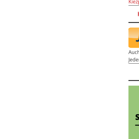
Kiez
Auc
Jede