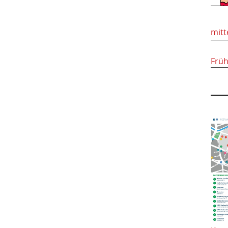
mitt
Frü