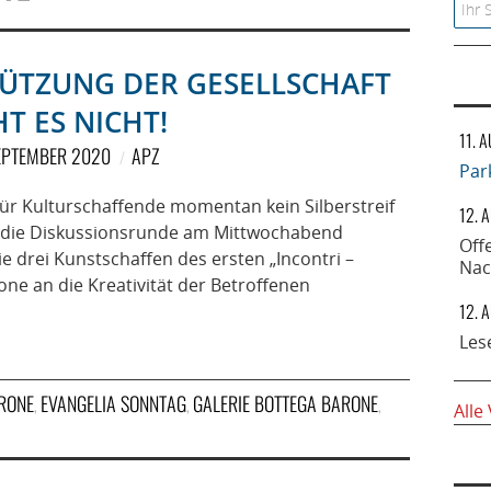
Searc
ÜTZUNG DER GESELLSCHAFT
T ES NICHT!
11. 
SEPTEMBER 2020
APZ
Par
 für Kulturschaffende momentan kein Silberstreif
12. 
 die Diskussionsrunde am Mittwochabend
Off
ie drei Kunstschaffen des ersten „Incontri –
Nac
ne an die Kreativität der Betroffenen
12. 
Les
RONE
EVANGELIA SONNTAG
GALERIE BOTTEGA BARONE
,
,
,
Alle