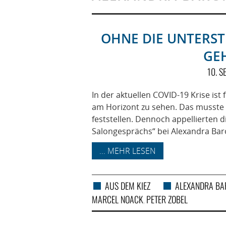
OHNE DIE UNTERST
GEH
10. 
In der aktuellen COVID-19 Krise ist
am Horizont zu sehen. Das musste
feststellen. Dennoch appellierten d
Salongesprächs“ bei Alexandra Baro
... MEHR LESEN
AUS DEM KIEZ
ALEXANDRA BA
MARCEL NOACK
PETER ZOBEL
,