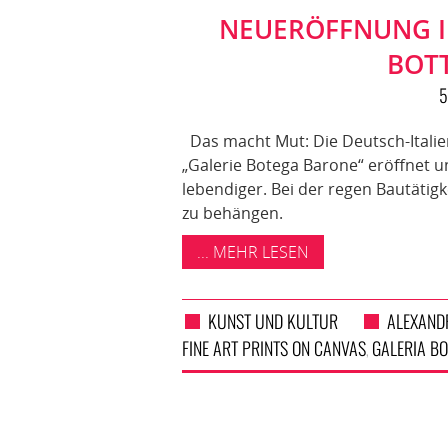
NEUERÖFFNUNG IN
BOT
5
Das macht Mut: Die Deutsch-Italie
„Galerie Botega Barone“ eröffnet 
lebendiger. Bei der regen Bautätigk
zu behängen.
... MEHR LESEN
KUNST UND KULTUR
ALEXAND
FINE ART PRINTS ON CANVAS
GALERIA B
,