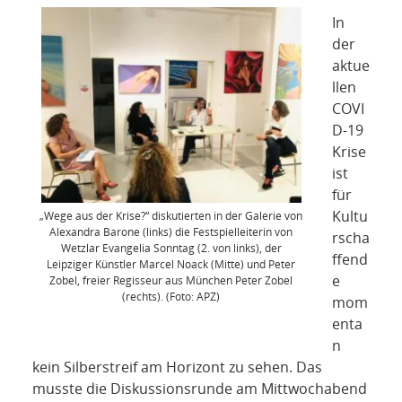
NETZWERK
In
der
SPONSORING
aktue
llen
KONTAKT
COVI
D-19
Krise
ist
für
Kultu
„Wege aus der Krise?“ diskutierten in der Galerie von
Alexandra Barone (links) die Festspielleiterin von
rscha
Wetzlar Evangelia Sonntag (2. von links), der
ffend
Leipziger Künstler Marcel Noack (Mitte) und Peter
e
Zobel, freier Regisseur aus München Peter Zobel
(rechts). (Foto: APZ)
mom
enta
n
kein Silberstreif am Horizont zu sehen. Das
musste die Diskussionsrunde am Mittwochabend