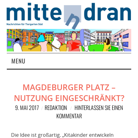
MENU
STARTSEITE
MAGDEBURGER PLATZ –
MAGAZIN
NUTZUNG EINGESCHRÄNKT?
ÜBER UNS
9. MAI 2017
REDAKTION
HINTERLASSEN SIE EINEN
KOMMENTAR
RUBRIKEN
Die Idee ist großartig. „Kitakinder entwickeln