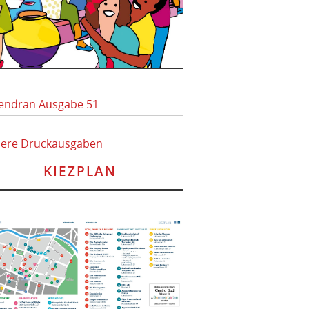
endran Ausgabe 51
here Druckausgaben
KIEZPLAN