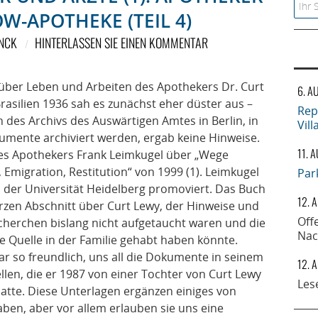
Searc
W-APOTHEKE (TEIL 4)
NCK
HINTERLASSEN SIE EINEN KOMMENTAR
über Leben und Arbeiten des Apothekers Dr. Curt
6. A
rasilien 1936 sah es zunächst eher düster aus –
Rep
 des Archivs des Auswärtigen Amtes in Berlin, in
Vil
mente archiviert werden, ergab keine Hinweise.
11. 
 des Apothekers Frank Leimkugel über „Wege
 Emigration, Restitution“ von 1999 (1). Leimkugel
Par
 der Universität Heidelberg promoviert. Das Buch
12. 
kurzen Abschnitt über Curt Lewy, der Hinweise und
Off
Recherchen bislang nicht aufgetaucht waren und die
Nac
 Quelle in der Familie gehabt haben könnte.
r so freundlich, uns all die Dokumente in seinem
12. 
ellen, die er 1987 von einer Tochter von Curt Lewy
Les
atte. Diese Unterlagen ergänzen einiges von
ben, aber vor allem erlauben sie uns eine