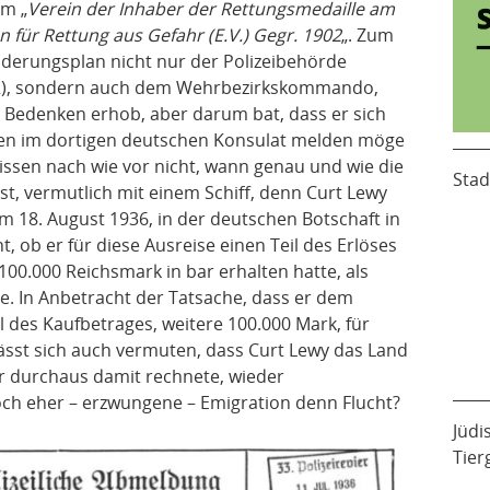
um „
Verein der Inhaber der Rettungsmedaille am
für Rettung aus Gefahr (E.V.) Gegr. 1902
„. Zum
derungsplan nicht nur der Polizeibehörde
d 2), sondern auch dem Wehrbezirkskommando,
Bedenken erhob, aber darum bat, dass er sich
lien im dortigen deutschen Konsulat melden möge
wissen nach wie vor nicht, wann genau und wie die
Stad
ist, vermutlich mit einem Schiff, denn Curt Lewy
m 18. August 1936, in der deutschen Botschaft in
t, ob er für diese Ausreise einen Teil des Erlöses
100.000 Reichsmark in bar erhalten hatte, als
e. In Anbetracht der Tatsache, dass er dem
 des Kaufbetrages, weitere 100.000 Mark, für
lässt sich auch vermuten, dass Curt Lewy das Land
ber durchaus damit rechnete, wieder
och eher – erzwungene – Emigration denn Flucht?
Jüdi
Tier