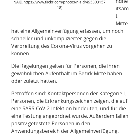
ndhe
NETZWERK
NAID,https://www.flickr.com/photos/niaid/495303157
18)
itsam
t
SPONSORING
Mitte
hat eine Allgemeinverfügung erlassen, um noch
KONTAKT
schneller und unkomplizierter gegen die
Verbreitung des Corona-Virus vorgehen zu
können.
Die Regelungen gelten für Personen, die ihren
gewöhnlichen Aufenthalt im Bezirk Mitte haben
oder zuletzt hatten.
Betroffen sind: Kontaktpersonen der Kategorie I,
Personen, die Erkrankungszeichen zeigen, die auf
eine
SARS
-CoV-2-Infektion hindeuten, und für die
eine Testung angeordnet wurde. Außerdem fallen
positiv getestete Personen in den
Anwendungsbereich der Allgemeinverfügung.