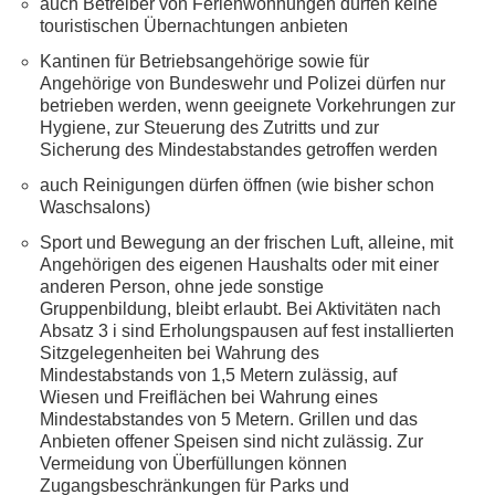
SCHULE
auch Betreiber von Ferienwohnungen dürfen keine
touristischen Übernachtungen anbieten
KUNST
Kantinen für Betriebsangehörige sowie für
Angehörige von Bundeswehr und Polizei dürfen nur
betrieben werden, wenn geeignete Vorkehrungen zur
UND
Hygiene, zur Steuerung des Zutritts und zur
Sicherung des Mindestabstandes getroffen werden
KULTUR
auch Reinigungen dürfen öffnen (wie bisher schon
Waschsalons)
IN
Sport und Bewegung an der frischen Luft, alleine, mit
Angehörigen des eigenen Haushalts oder mit einer
EIGENER
anderen Person, ohne jede sonstige
Gruppenbildung, bleibt erlaubt. Bei Aktivitäten nach
Absatz 3 i sind Erholungspausen auf fest installierten
SACHE
Sitzgelegenheiten bei Wahrung des
Mindestabstands von 1,5 Metern zulässig, auf
MITEINANDER
Wiesen und Freiflächen bei Wahrung eines
Mindestabstandes von 5 Metern. Grillen und das
Anbieten offener Speisen sind nicht zulässig. Zur
ÖFFENTLICHER
Vermeidung von Überfüllungen können
Zugangsbeschränkungen für Parks und