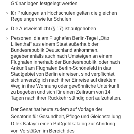
RAUM UND
Grünanlagen festgelegt werden
für Prüfungen an Hochschulen gelten die gleichen
VERKEHR
Regelungen wie für Schulen
Die Ausweispflicht (§ 17) ist aufgehoben
BAUEN
Personen, die am Flughafen Berlin-Tegel „Otto
Lilienthal“ aus einem Staat außerhalb der
UND
Bundesrepublik Deutschland ankommen,
gegebenenfalls auch nach Umsteigen an einem
WOHNEN
Flughafen innerhalb der Bundesrepublik, oder nach
Ankunft am Flughafen Berlin-Schönefeld in das
Stadtgebiet von Berlin einreisen, sind verpflichtet,
SPORT
sich unverzüglich nach ihrer Einreise auf direktem
Weg in ihre Wohnung oder gewöhnliche Unterkunft
UND
zu begeben und sich für einen Zeitraum von 14
Tagen nach ihrer Rückkehr ständig dort aufzuhalten.
FREIZEIT
Der Senat hat heute zudem auf Vorlage der
Senatorin für Gesundheit, Pflege und Gleichstellung
DER
Dilek Kalayci einen Bußgeldkatalog zur Ahndung
von Verstößen im Bereich des