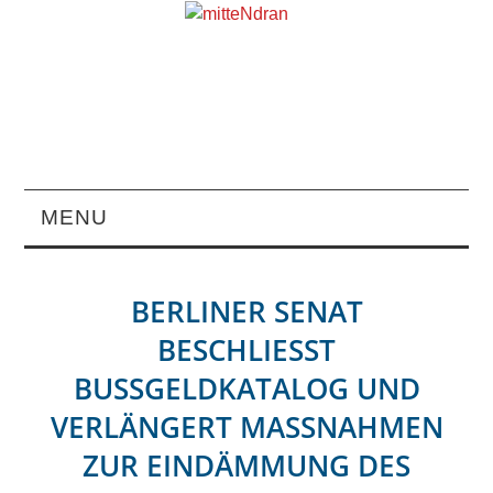
MENU
STARTSEITE
BERLINER SENAT
MAGAZIN
BESCHLIESST B
USSGELDKATALOG UND VE
ÜBER UNS
RLÄNGERT MASSNAHMEN ZUR
RUBRIKEN
EINDÄMMUNG DES COR