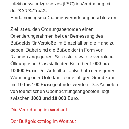
ANDERE
Infektionsschutzgesetzes (IfSG) in Verbindung mit
der SARS-CoV-2-
BLICK
Eindämmungsmaßnahmenverordnung beschlossen.
Ziel ist es, den Ordnungsbehörden einen
NETZWERK
Orientierungsrahmen bei der Bemessung des
Bußgelds für Verstöße im Einzelfall an die Hand zu
SPONSORING
geben. Dabei sind die Bußgelder in Form von
Rahmen angegeben. So kostet etwa die verbotene
KONTAKT
Öffnung einer Gaststätte den Betreiber
1.000 bis
10.000 Euro
. Der Aufenthalt außerhalb der eigenen
Wohnung oder Unterkunft ohne triftigen Grund kann
mit
10 bis 100 Euro
geahndet werden. Das Anbieten
von touristischen Übernachtungsangeboten liegt
zwischen
1000 und 10.000 Euro
.
Die Verordnung im Wortlaut
Der Bußgeldkatalog im Wortlaut