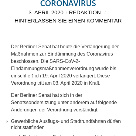
KIEK MA! /
ONAVIRUS
3. APRIL 2020
REDAKTION
MEINUNG
HINTERLASSEN SIE EINEN KOMMENTAR
AUS DEM
KIEZ
Der Berliner Senat hat heute die Verlängerung der
Maßnahmen zur Eindämmung des Coronavirus
GEWERBE
beschlossen. Die SARS-CoV-2-
Eindämmungsmaßnahmenverordnung wurde bis
UND
einschließlich 19. April 2020 verlängert. Diese
Verordnung tritt am 03. April 2020 in Kraft.
GASTRONOMIE
Der Berliner Senat hat sich in der
Senatssondersitzung unter anderem auf folgende
KINDER,
Änderungen der Verordnung verständigt:
HERANWACHSENDE,
Gewerbliche Ausflugs- und Stadtrundfahrten dürfen
nicht stattfinden