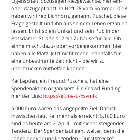
NETZWERK
Eigenschaft. Sozusagen Kiezgewächse, hier ein-
oder dazugepflanzt. In Heft 28 vom Sommer 2018
haben wir Fred Eichhorn, genannt Puschel, diese
SPONSORING
Frage gestellt und ihn aus seinem Leben erzählen
lassen. Er ist so ein Unikat und sein Pub in der
KONTAKT
Potsdamer Straße 112 ein Zuhause für alle. Ob
einheimisch, dazu- oder vorbeigekommen, hier
haben alle Platz. Jetzt nicht mehr. Jedenfalls für
eine unbestimmte Zeit nicht – die wir zu
überbrücken mithelfen können.
Kai Leptien, ein Freund Puschels, hat eine
Spendenaktion organisiert. Ein Crowd Funding –
hier der Link:
https://gf.me/u/xsvmfk
5.000 Euro waren das angepeilte Ziel. Das ist
inzwischen laut Kai mehr als erreicht: 5.160 Euro
sind es heute am 2. April – mit sicher steigender
Tendenz! Der Spendenlauf geht weiter, denn die
Länge der vor uns liegenden „Durststrecke“ –