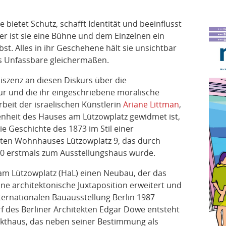
 bietet Schutz, schafft Identität und beeinflusst
 ist sie eine Bühne und dem Einzelnen ein
st. Alles in ihr Geschehene hält sie unsichtbar
as Unfassbare gleichermaßen.
niszenz an diesen Diskurs über die
r und die ihr eingeschriebene moralische
beit der israelischen Künstlerin
Ariane Littman
,
nheit des Hauses am Lützowplatz gewidmet ist,
die Geschichte des 1873 im Stil einer
auten Wohnhauses Lützowplatz 9, das durch
940 erstmals zum Ausstellungshaus wurde.
 am Lützowplatz (HaL) einen Neubau, der das
ne architektonische Juxtaposition erweitert und
ternationalen Bauausstellung Berlin 1987
f des Berliner Architekten Edgar Döwe entsteht
kthaus, das neben seiner Bestimmung als