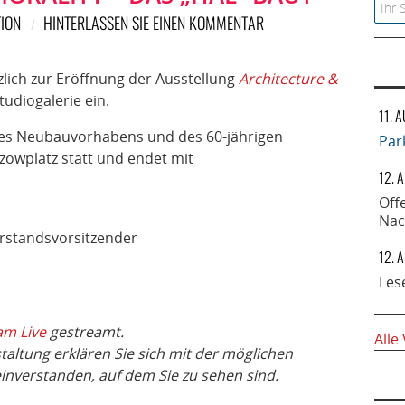
Searc
ION
HINTERLASSEN SIE EINEN KOMMENTAR
lich zur Eröffnung der Ausstellung
Architec
ture &
tudiogalerie ein.
11. 
 des Neubauvorhabens und des 60-jährigen
Par
zowplatz statt und endet mit
12. 
Off
Nac
rstandsvorsitzender
12. 
Les
am Live
gestreamt.
Alle
ltung erklären Sie sich mit der möglichen
einverstanden, auf dem Sie zu sehen sind.