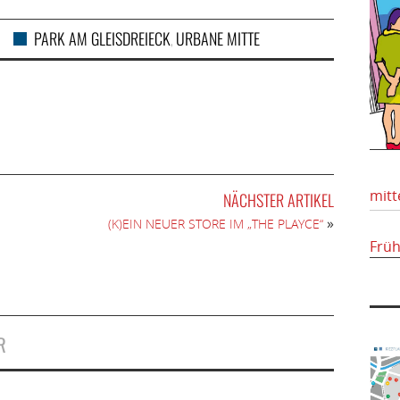
PARK AM GLEISDREIECK
URBANE MITTE
,
mitt
NÄCHSTER ARTIKEL
»
(K)EIN NEUER STORE IM „THE PLAYCE“
Frü
R