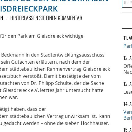
Searc
EISDREIECKPARK
ON
HINTERLASSEN SIE EINEN KOMMENTAR
für den Park am Gleisdreieck wichtige
11. 
Par
 Beckmann in den Stadtentwicklungsausschuss
12. 
t sein Gutachten erläutern, nach dem der
Off
em städtebaulichen Rahmenvertrag Gleisdreieck
Nac
setzbuch verstößt. Damit bestätigte der vom
utachten von Dr. Philipp Schulte, der die Sache
12. 
Gleisdreieck e.V. letztes Jahr untersucht hatte
Les
men war.
14. 
tigt haben, dass der
Ver
m städtebaulichen Vertrag unwirksam ist, kann
Ber
eu gedacht werden – ohne die sieben Hochhäuser.
15. 