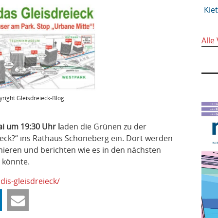
Kie
Alle
right Gleisdreieck-Blog
ai um 19:30 Uhr l
aden die Grünen zu der
ieck?“ ins Rathaus Schöneberg ein. Dort werden
mieren und berichten wie es in den nächsten
 könnte.
dis-gleisdreieck/