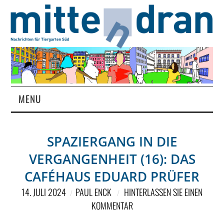
MENU
STARTSEITE
SPAZIERGANG IN DIE
MAGAZIN
VERGANGENHEIT (16): DAS
ÜBER UNS
CAFÉHAUS EDUARD PRÜFER
14. JULI 2024
PAUL ENCK
HINTERLASSEN SIE EINEN
RUBRIKEN
KOMMENTAR