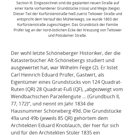
Section III. Eingezeichnet sind die geplanten neuen Straße auf
einer Karte vorhandener Grundstücke (rosa) und Wege (beige).
Dieser Teil der Kurfürstenstraße hieß zuerst Teltower Straße und
entspricht dem Verlauf des Mühlenwegs; sie wurde 1863 der
Kurfürstenstraße zugeschlagen. Das Grundstück der Familie
Prüfer lag an der nord-östlichen Ecke der Kreuzung von Teltower
und Potsdamer Straße.
Der wohl letzte Schöneberger Historiker, der die
Katasterbücher Alt-Schönebergs studiert und
ausgewertet hat, war Wilhelm Feige (2). Er listet
Carl Heinrich Eduard Prüfer, Gastwirt, als
Eigentümer eines Grundstücks von 124 Quadrat-
Ruten (QR) 28 Quadrat-Fuß (QF), „abgezweigt vom
Wendbachschen Parzellengute … (Grundbuch II,
77, 172)“, und nennt im Jahr 1834 die
Hausnummer Schöneberg 49d. Die Grundstücke
49a und 49b (jeweils 85 QR) gehörtem dem
Architekten Eduard Knoblauch, der hier für sich
und für den Architekten Stüler 1835 ein