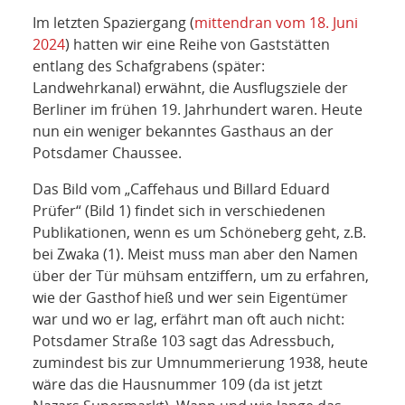
NETZWERK
Im letzten Spaziergang (
mittendran vom 18. Juni
2024
) hatten wir eine Reihe von Gaststätten
SPONSORING
entlang des Schafgrabens (später:
Landwehrkanal) erwähnt, die Ausflugsziele der
KONTAKT
Berliner im frühen 19. Jahrhundert waren. Heute
nun ein weniger bekanntes Gasthaus an der
Potsdamer Chaussee.
Das Bild vom „Caffehaus und Billard Eduard
Prüfer“ (Bild 1) findet sich in verschiedenen
Publikationen, wenn es um Schöneberg geht, z.B.
bei Zwaka (1). Meist muss man aber den Namen
über der Tür mühsam entziffern, um zu erfahren,
wie der Gasthof hieß und wer sein Eigentümer
war und wo er lag, erfährt man oft auch nicht:
Potsdamer Straße 103 sagt das Adressbuch,
zumindest bis zur Umnummerierung 1938, heute
wäre das die Hausnummer 109 (da ist jetzt