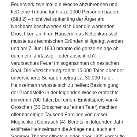
RAUM UND
Feuerwerk zweimal die Woche abzubrennen und
ließ eine Tribüne für bis zu 1000 Personen bauen
VERKEHR
(Bild 2) – nicht viel später fing der Ärger an:
Nachbarn beschwerten sich über die wartenden
BAUEN
Droschken an ihren Häusern, das Kettenkarussell
musste aus technischen Gründen stillgelegt werden
UND
und am 7. Juni 1833 brannte die ganze Anlage ab
durch ein fahrlässig – oder absichtlich? –
WOHNEN
verursachtes Feuer im sogenannten chinesischen
Saal. Die Versicherung zahlte 15.000 Taler, aber der
unversicherte Schaden betrug ca. 30.000 Taler.
SPORT
Heinzelmann wusste sich zu helfen: Besichtigung
der Brandstelle in der folgenden Woche erbrachte
UND
immerhin 700 Taler; bei einem Eintrittspreis von 4
Groschen (30 Groschen auf einen Taler) machten
FREIZEIT
offenbar einige Tausend Familien von dieser
Möglichkeit Gebrauch (4). Bereits im folgenden Jahr
DER
eröffnete Heinzelmann die Anlage neu, auch ein
Sommer-Theater öffnete wieder, aber 1835 verkaufte