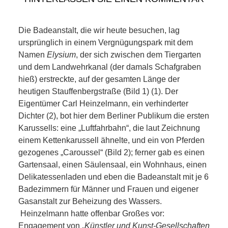
KIEK MA! /
MEINUNG
Die Badeanstalt, die wir heute besuchen, lag
ursprünglich in einem Vergnügungspark mit dem
AUS DEM
Namen
Elysium
, der sich zwischen dem Tiergarten
und dem Landwehrkanal (der damals Schafgraben
KIEZ
hieß) erstreckte, auf der gesamten Länge der
heutigen Stauffenbergstraße (Bild 1) (1). Der
GEWERBE
Eigentümer Carl Heinzelmann, ein verhinderter
Dichter (2), bot hier dem Berliner Publikum die ersten
UND
Karussells: eine „Luftfahrbahn“, die laut Zeichnung
einem Kettenkarussell ähnelte, und ein von Pferden
GASTRONOMIE
gezogenes „Caroussel“ (Bild 2); ferner gab es einen
Gartensaal, einen Säulensaal, ein Wohnhaus, einen
KINDER,
Delikatessenladen und eben die Badeanstalt mit je 6
Badezimmern für Männer und Frauen und eigener
Gasanstalt zur Beheizung des Wassers.
HERANWACHSENDE,
Heinzelmann hatte offenbar Großes vor:
Engagement von „
Künstler und Kunst-Gesellschaften