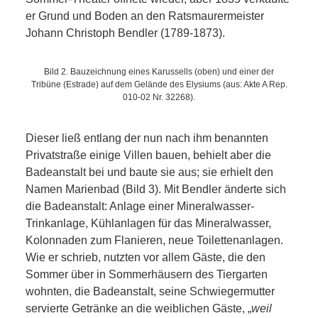
ANDERE
er Grund und Boden an den Ratsmaurermeister
Johann Christoph Bendler (1789-1873).
BLICK
Bild 2. Bauzeichnung eines Karussells (oben) und einer der
NETZWERK
Tribüne (Estrade) auf dem Gelände des Elysiums (aus: Akte A Rep.
010-02 Nr. 32268).
SPONSORING
Dieser ließ entlang der nun nach ihm benannten
Privatstraße einige Villen bauen, behielt aber die
KONTAKT
Badeanstalt bei und baute sie aus; sie erhielt den
Namen Marienbad (Bild 3). Mit Bendler änderte sich
die Badeanstalt: Anlage einer Mineralwasser-
Trinkanlage, Kühlanlagen für das Mineralwasser,
Kolonnaden zum Flanieren, neue Toilettenanlagen.
Wie er schrieb, nutzten vor allem Gäste, die den
Sommer über in Sommerhäusern des Tiergarten
wohnten, die Badeanstalt, seine Schwiegermutter
servierte Getränke an die weiblichen Gäste, „
weil