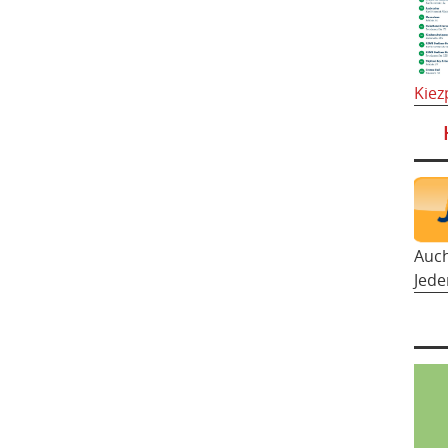
Kiez
Auc
Jede