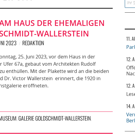
Searc
AM HAUS DER EHEMALIGEN
SCHMIDT-WALLERSTEIN
11. 
UNI 2023
REDAKTION
Par
nntag, 25. Juni 2023, vor dem Haus in der
12. 
 Ufer 67a, gebaut vom Architekten Rudolf
Off
u enthüllen. Mit der Plakette wird an die beiden
Nac
d Dr. Victor Wallerstein erinnert, die 1920 in
12. 
tgalerie eröffneten.
Les
14. 
Ver
 MUSEUM
GALERIE GOLDSCHMIDT-WALLERSTEIN
,
,
Ber