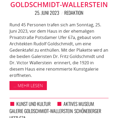
NETZWERK
GOLDSCHMIDT-WALLERSTEIN
25. JUNI 2023
REDAKTION
SPONSORING
Rund 45 Personen trafen sich am Sonntag, 25.
KONTAKT
Juni 2023, vor dem Haus in der ehemaligen
Privatstraße Potsdamer Ufer 67a, gebaut vom
Architekten Rudolf Goldschmidt, um eine
Gedenktafel zu enthüllen. Mit der Plakette wird an
die beiden Galeristen Dr. Fritz Goldschmidt und
Dr. Victor Wallerstein erinnert, die 1920 in
diesem Haus eine renommierte Kunstgalerie
eröffneten.
... MEHR LESEN
KUNST UND KULTUR
AKTIVES MUSEUM
,
GALERIE GOLDSCHMIDT-WALLERSTEIN
SCHÖNEBERGER
,