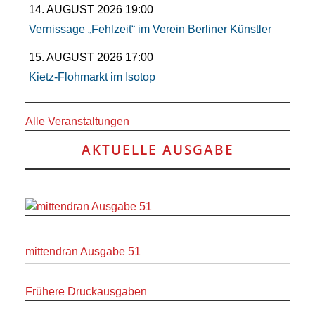
RAUM UND
14. AUGUST 2026 19:00
Vernissage „Fehlzeit“ im Verein Berliner Künstler
VERKEHR
15. AUGUST 2026 17:00
BAUEN
Kietz-Flohmarkt im Isotop
UND
Alle Veranstaltungen
WOHNEN
AKTUELLE AUSGABE
SPORT
UND
FREIZEIT
mittendran Ausgabe 51
DER
Frühere Druckausgaben