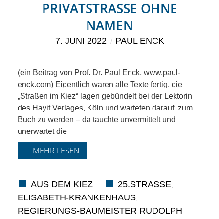
KIEK MA! /
RIVATSTRASSE OHNE NA
MEINUNG
MEN
7. JUNI 2022
PAUL ENCK
AUS DEM
KIEZ
(ein Beitrag von Prof. Dr. Paul Enck, www.paul-
enck.com) Eigentlich waren alle Texte fertig, die
GEWERBE
„Straßen im Kiez“ lagen gebündelt bei der Lektorin
des Hayit Verlages, Köln und warteten darauf, zum
Buch zu werden – da tauchte unvermittelt und
UND
unerwartet die
GASTRONOMIE
... MEHR LESEN
KINDER,
AUS DEM KIEZ
25.STRASSE
,
HERANWACHSENDE,
ELISABETH-KRANKENHAUS
,
REGIERUNGS-BAUMEISTER RUDOLPH