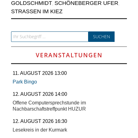
SCHULE
GOLDSCHMIDT
SCHÖNEBERGER UFER
,
,
STRASSEN IM KIEZ
KUNST
UND
Search for:
KULTUR
VERANSTALTUNGEN
IN
11. AUGUST 2026 13:00
EIGENER
Park Bingo
SACHE
12. AUGUST 2026 14:00
Offene Computersprechstunde im
MITEINANDER
Nachbarschaftstreffpunkt HUZUR
12. AUGUST 2026 16:30
ÖFFENTLICHER
Lesekreis in der Kurmark