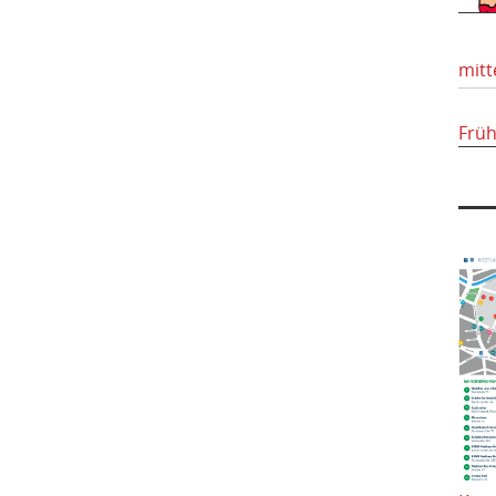
mitt
Frü