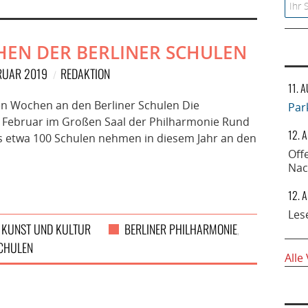
Searc
HEN DER BERLINER SCHULEN
BRUAR 2019
REDAKTION
11. 
hen Wochen an den Berliner Schulen Die
Par
. Februar im Großen Saal der Philharmonie Rund
12. 
s etwa 100 Schulen nehmen in diesem Jahr an den
Off
Nac
12. 
Les
KUNST UND KULTUR
BERLINER PHILHARMONIE
,
,
CHULEN
Alle