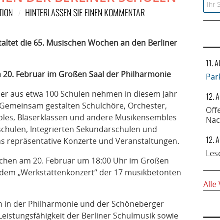
Searc
TION
HINTERLASSEN SIE EINEN KOMMENTAR
taltet die 65. Musischen Wochen an den Berliner
11. 
m 20. Februar im Großen Saal der Philharmonie
Par
er aus etwa 100 Schulen nehmen in diesem Jahr
12. 
 Gemeinsam gestalten Schulchöre, Orchester,
Off
les, Bläserklassen und andere Musikensembles
Nac
chulen, Integrierten Sekundarschulen und
12. 
ns repräsentative Konzerte und Veranstaltungen.
Les
chen am 20. Februar um 18:00 Uhr im Großen
t dem „Werkstättenkonzert“ der 17 musikbetonten
Alle
n in der Philharmonie und der Schöneberger
 Leistungsfähigkeit der Berliner Schulmusik sowie