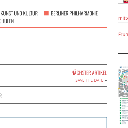
KUNST UND KULTUR
BERLINER PHILHARMONIE
,
,
mitt
CHULEN
Frü
NÄCHSTER ARTIKEL
»
SAVE THE DATE
R