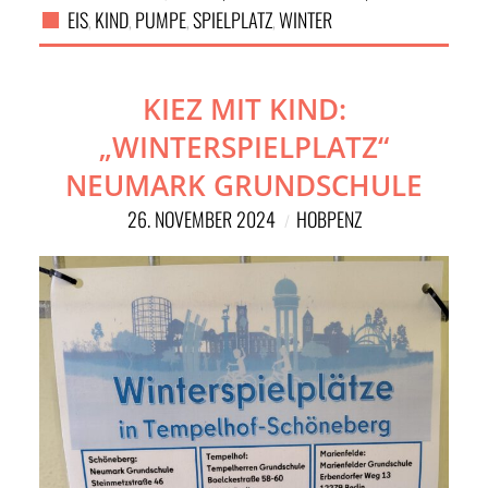
EIS
KIND
PUMPE
SPIELPLATZ
WINTER
,
,
,
,
KIEZ MIT KIND:
„WINTERSPIELPLATZ“
NEUMARK GRUNDSCHULE
26. NOVEMBER 2024
HOBPENZ