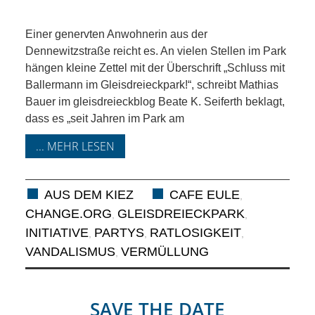
KIEK MA! /
MEINUNG
Einer genervten Anwohnerin aus der
Dennewitzstraße reicht es. An vielen Stellen im Park
AUS DEM
hängen kleine Zettel mit der Überschrift „Schluss mit
Ballermann im Gleisdreieckpark!“, schreibt Mathias
Bauer im gleisdreieckblog Beate K. Seiferth beklagt,
KIEZ
dass es „seit Jahren im Park am
GEWERBE
... MEHR LESEN
UND
AUS DEM KIEZ
CAFE EULE
,
GASTRONOMIE
CHANGE.ORG
GLEISDREIECKPARK
,
,
INITIATIVE
PARTYS
RATLOSIGKEIT
,
,
,
KINDER,
VANDALISMUS
VERMÜLLUNG
,
HERANWACHSENDE,
SAVE THE DATE