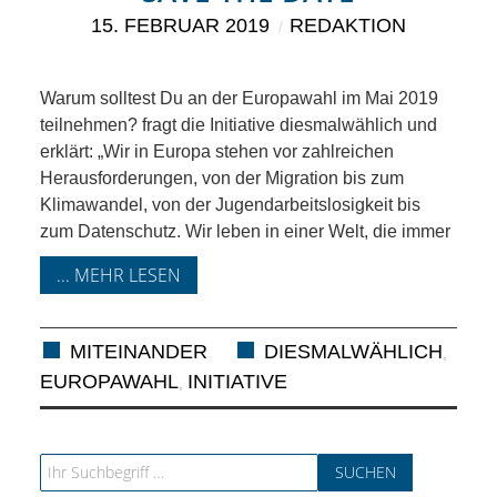
SCHULE
15. FEBRUAR 2019
REDAKTION
KUNST
Warum solltest Du an der Europawahl im Mai 2019
UND
teilnehmen? fragt die Initiative diesmalwählich und
erklärt: „Wir in Europa stehen vor zahlreichen
KULTUR
Herausforderungen, von der Migration bis zum
Klimawandel, von der Jugendarbeitslosigkeit bis
IN
zum Datenschutz. Wir leben in einer Welt, die immer
... MEHR LESEN
EIGENER
SACHE
MITEINANDER
DIESMALWÄHLICH
,
EUROPAWAHL
INITIATIVE
,
MITEINANDER
ÖFFENTLICHER
Search for: