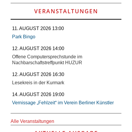
RAUM UND
VERANSTALTUNGEN
VERKEHR
11. AUGUST 2026 13:00
BAUEN
Park Bingo
UND
12. AUGUST 2026 14:00
Offene Computersprechstunde im
WOHNEN
Nachbarschaftstreffpunkt HUZUR
12. AUGUST 2026 16:30
SPORT
Lesekreis in der Kurmark
UND
14. AUGUST 2026 19:00
Vernissage „Fehlzeit“ im Verein Berliner Künstler
FREIZEIT
DER
Alle Veranstaltungen