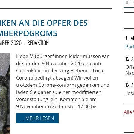
Searc
NKEN AN DIE OPFER DES
MBERPOGROMS
11. 
EMBER 2020
REDAKTION
Par
Liebe Mitbürger*innen leider müssen wir
12. 
die für den 9.November 2020 geplante
Off
Gedenkfeier in der vorgesehenen Form
Nac
Corona-bedingt absagen! Wir wollen
12. 
trotzdem Corona-konform gedenken und
laden Sie daher zu einer modifizierten
Les
Veranstaltung ein. Kommen Sie am
9.November im Zeitfenster 17.30 bis
Alle
... MEHR LESEN