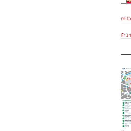
mitt
Frü