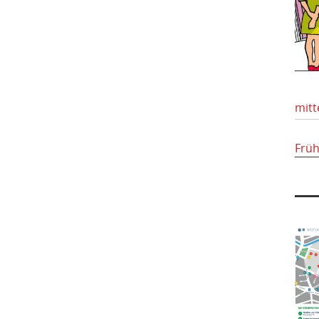
mitt
Frü