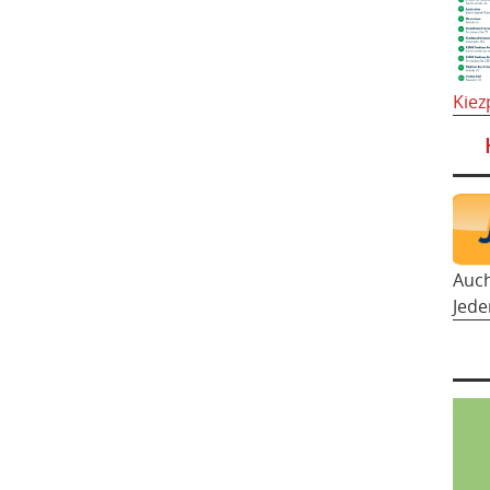
Kiez
Auc
Jede