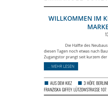
WILLKOMMEN IM KI
MARKE
1
Die Hälfte des Neubaus der „3 
diesen Tagen noch etwas nach Bau
Zugangstor prangt seit kurzem der
... MEHR LESEN
AUS DEM KIEZ
3 HÖFE
BERLIN
,
FRANZISKA GIFFEY
LÜTZOWSTRASSE 107
,
,