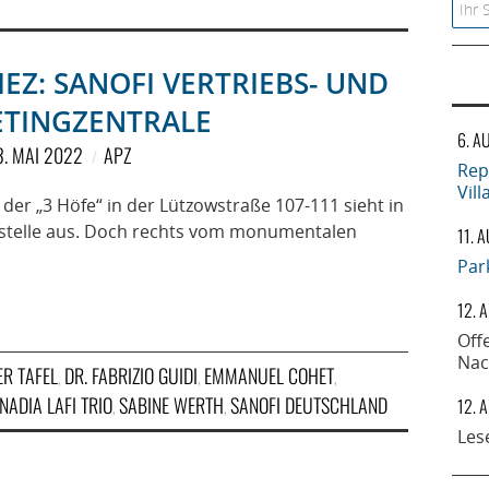
Searc
EZ: SANOFI VERTRIEBS- UND
TINGZENTRALE
6. A
3. MAI 2022
APZ
Rep
Vil
Höfe“ in der Lützowstraße 107-111 sieht in
stelle aus. Doch rechts vom monumentalen
11. 
Par
12. 
Off
Nac
ER TAFEL
DR. FABRIZIO GUIDI
EMMANUEL COHET
,
,
,
NADIA LAFI TRIO
SABINE WERTH
SANOFI DEUTSCHLAND
12. 
,
,
Les