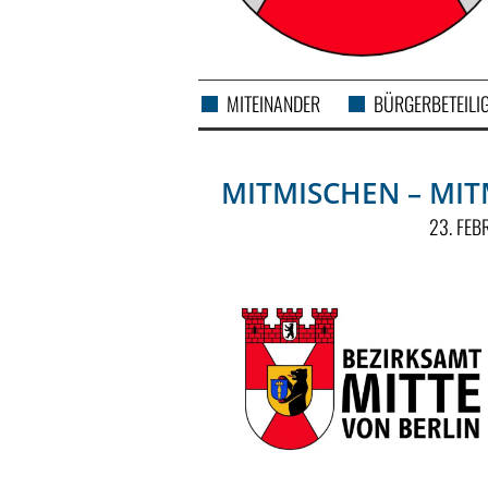
MITEINANDER
BÜRGERBETEILI
MITMISCHEN – MI
23. FE