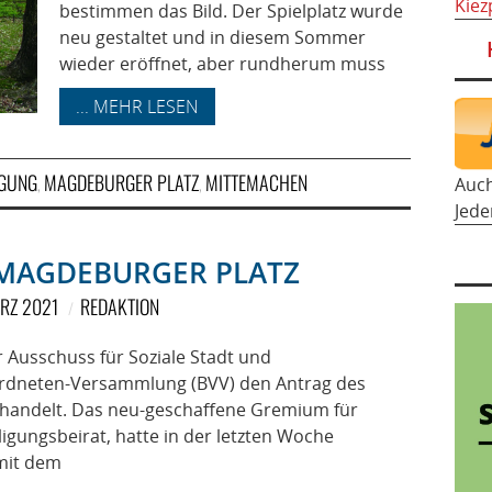
Kiez
bestimmen das Bild. Der Spielplatz wurde
neu gestaltet und in diesem Sommer
wieder eröffnet, aber rundherum muss
... MEHR LESEN
IGUNG
MAGDEBURGER PLATZ
MITTEMACHEN
Auc
,
,
Jede
MAGDEBURGER PLATZ
ÄRZ 2021
REDAKTION
r Ausschuss für Soziale Stadt und
rordneten-Versammlung (BVV) den Antrag des
ehandelt. Das neu-geschaffene Gremium für
igungsbeirat, hatte in der letzten Woche
 mit dem