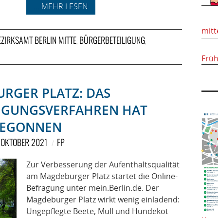
... MEHR LESEN
mitt
EZIRKSAMT BERLIN MITTE
BÜRGERBETEILIGUNG
,
,
Frü
RGER PLATZ: DAS
IGUNGSVERFAHREN HAT
EGONNEN
 OKTOBER 2021
FP
Zur Verbesserung der Aufenthaltsqualität
am Magdeburger Platz startet die Online-
Befragung unter mein.Berlin.de. Der
Magdeburger Platz wirkt wenig einladend:
Ungepflegte Beete, Müll und Hundekot