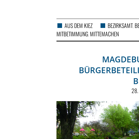
AUS DEM KIEZ
BEZIRKSAMT
B
,
MITBETIMMUNG
MITTEMACHEN
,
MAGDEBU
BÜRGERBETEIL
B
28.