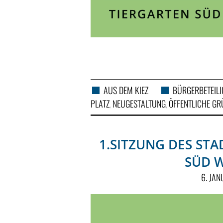
AUS DEM KIEZ
BÜRGERBETEIL
PLATZ
NEUGESTALTUNG
ÖFFENTLICHE G
,
,
1.SITZUNG DES ST
SÜD 
6. JA