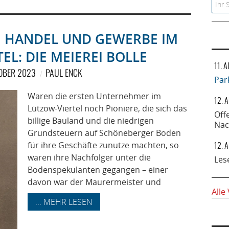
Searc
 HANDEL UND GEWERBE IM
EL: DIE MEIEREI BOLLE
11. 
TOBER 2023
PAUL ENCK
Par
Waren die ersten Unternehmer im
12. 
Lützow-Viertel noch Pioniere, die sich das
Off
billige Bauland und die niedrigen
Nac
Grundsteuern auf Schöneberger Boden
12. 
für ihre Geschäfte zunutze machten, so
waren ihre Nachfolger unter die
Les
Bodenspekulanten gegangen – einer
davon war der Maurermeister und
Alle
... MEHR LESEN