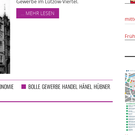
Gewerbe im Lützow-Viertel.
... MEHR LESEN
mitt
Frü
ONOMIE
BOLLE
GEWERBE
HANDEL
HÄNEL
HÜBNER
,
,
,
,
,