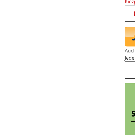
Kiez
Auc
Jede